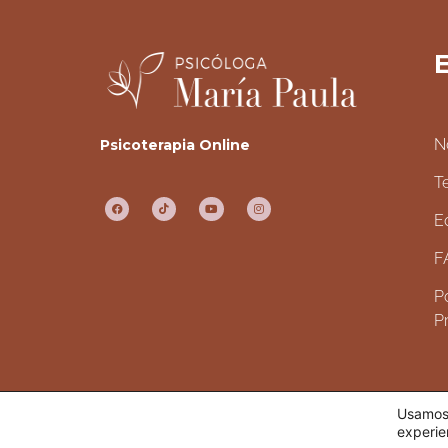
E
N
Psicoterapia Online
T
E
F
Po
P
Usamos 
TODOS LOS DERECHOS RESERVADOS.
experie