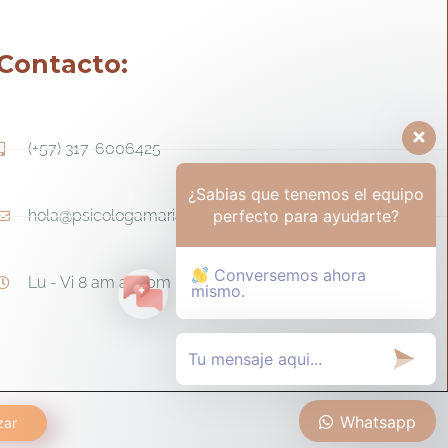
Contacto:
(+57) 317-6006425
¿Sabias que tenemos el equipo
perfecto para ayudarte?
hola@psicologamariapaula.com
Conversemos ahora
Lu - Vi 8 am a 6 pm - Sa 8am - 12m
mismo.
Whatsapp
zar