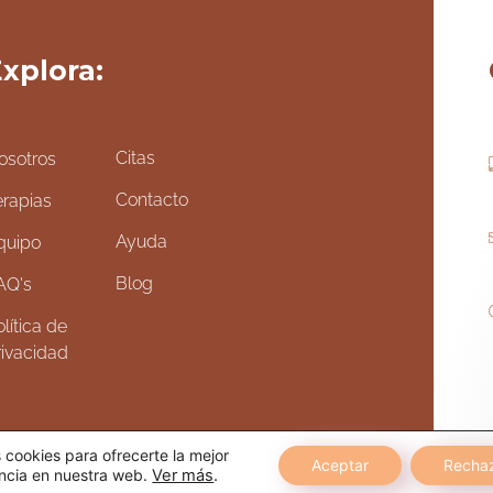
xplora:
Citas
osotros
Contacto
erapias
Ayuda
quipo
Blog
AQ's
lítica de
rivacidad
cookies para ofrecerte la mejor
Aceptar
Recha
ncia en nuestra web.
Ver más
.