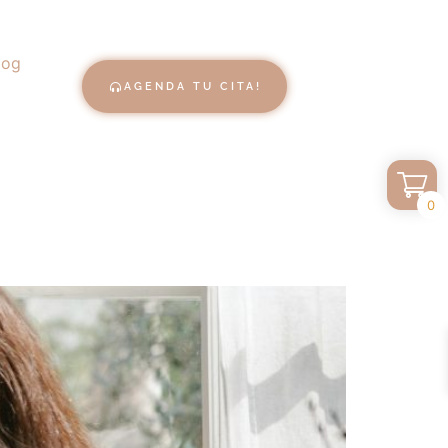
log
AGENDA TU CITA!
0