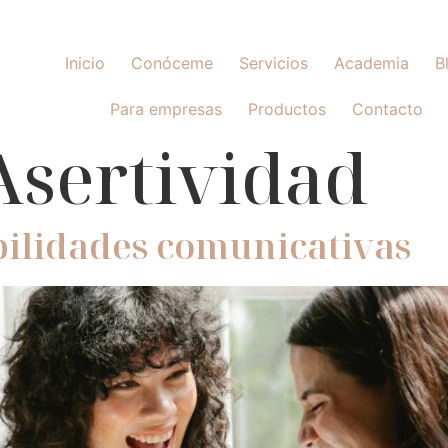
Inicio
Conóceme
Servicios
Academia
B
Para empresas
Productos
Contacto
Asertividad
bilidades comunicativas