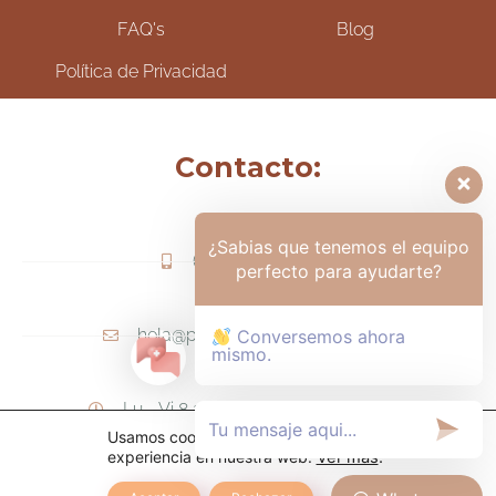
FAQ's
Blog
Política de Privacidad
Contacto:
¿Sabias que tenemos el equipo
(+57) 317-6006425
perfecto para ayudarte?
hola@psicologamariapaula.com
Conversemos ahora
mismo.
Lu - Vi 8 am a 6 pm - Sa 8am - 12m
Usamos cookies para ofrecerte la mejor
experiencia en nuestra web.
Ver más
.