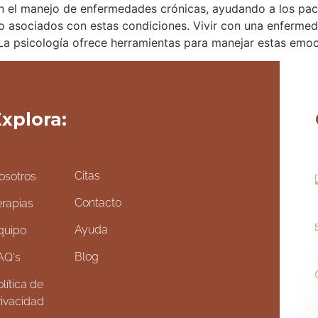
n el manejo de enfermedades crónicas, ayudando a los paci
o asociados con estas condiciones. Vivir con una enferme
a psicología ofrece herramientas para manejar estas emoci
xplora:
Citas
osotros
Contacto
erapias
Ayuda
quipo
Blog
AQ's
lítica de
rivacidad