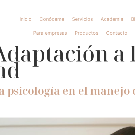
Inicio
Conóceme
Servicios
Academia
B
Para empresas
Productos
Contacto
Adaptación a 
ad
 la psicología en el manej