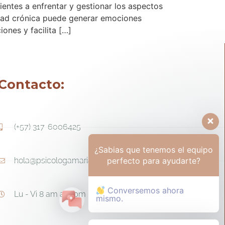
entes a enfrentar y gestionar los aspectos
dad crónica puede generar emociones
ones y facilita […]
Contacto:
(+57) 317-6006425
¿Sabias que tenemos el equipo
perfecto para ayudarte?
hola@psicologamariapaula.com
Conversemos ahora
Lu - Vi 8 am a 6 pm - Sa 8am - 12m
mismo.