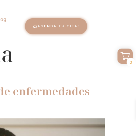
log
AGENDA TU CITA!
la
0
o de enfermedades