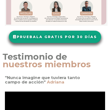
PRUEBALA GRATIS POR 30 DÍAS
Testimonio de
nuestros miembros
"Nunca imagine que tuviera tanto
campo de acción"
Adriana